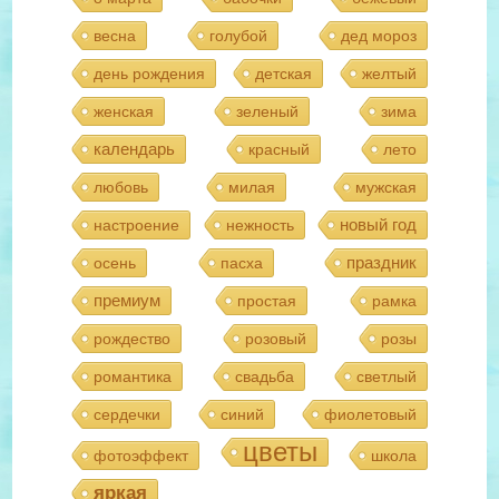
весна
голубой
дед мороз
день рождения
детская
желтый
женская
зеленый
зима
календарь
красный
лето
любовь
милая
мужская
новый год
настроение
нежность
праздник
осень
пасха
премиум
простая
рамка
рождество
розовый
розы
романтика
свадьба
светлый
сердечки
синий
фиолетовый
цветы
фотоэффект
школа
яркая