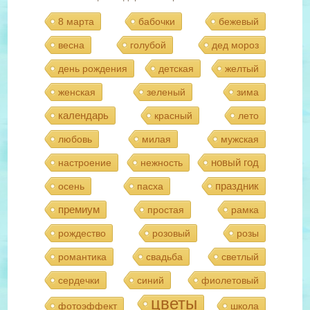
8 марта
бабочки
бежевый
весна
голубой
дед мороз
день рождения
детская
желтый
женская
зеленый
зима
календарь
красный
лето
любовь
милая
мужская
новый год
настроение
нежность
праздник
осень
пасха
премиум
простая
рамка
рождество
розовый
розы
романтика
свадьба
светлый
сердечки
синий
фиолетовый
цветы
фотоэффект
школа