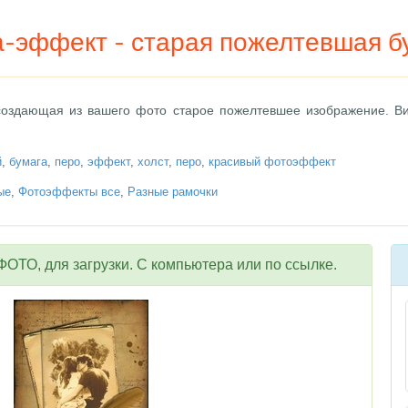
-эффект - старая пожелтевшая б
оздающая из вашего фото старое пожелтевшее изображение. Вид
й
,
бумага
,
перо
,
эффект
,
холст
,
перо
,
красивый фотоэффект
ые
,
Фотоэффекты все
,
Разные рамочки
ОТО, для загрузки. С компьютера или по ссылке.