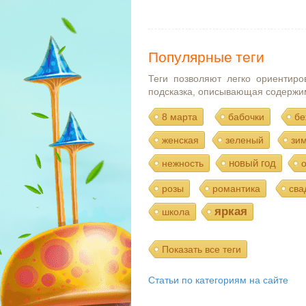
Популярные теги
Теги позволяют легко ориентиро
подсказка, описывающая содержи
8 марта
бабочки
бе
женская
зеленый
зи
новый год
нежность
розы
романтика
сва
яркая
школа
Показать все теги
Статьи по категориям на сайте