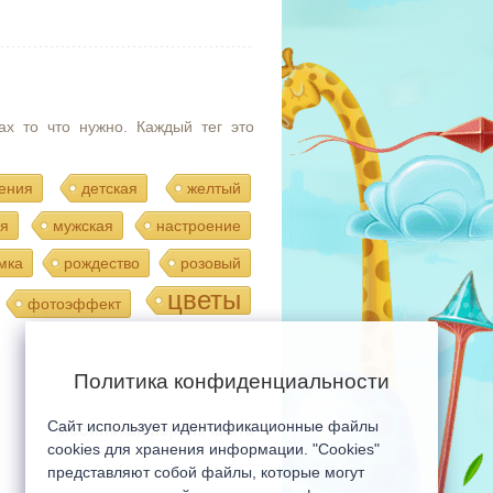
ах то что нужно. Каждый тег это
ения
детская
желтый
я
мужская
настроение
мка
рождество
розовый
цветы
фотоэффект
Политика конфиденциальности
Сайт использует идентификационные файлы
Мобильная версия сайта
cookies для хранения информации. "Cookies"
представляют собой файлы, которые могут