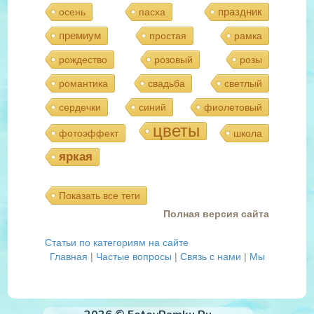
праздник
осень
пасха
премиум
простая
рамка
рождество
розовый
розы
романтика
свадьба
светлый
сердечки
синий
фиолетовый
цветы
фотоэффект
школа
яркая
Показать все теги
Полная версия сайта
Статьи по категориям на сайте
Главная
|
Частые вопросы
|
Связь с нами
|
Мы