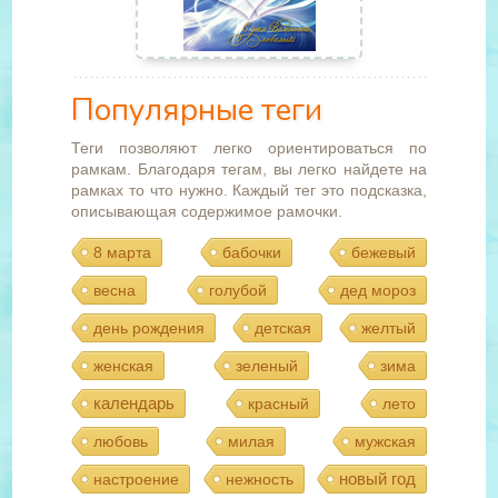
Популярные теги
Теги позволяют легко ориентироваться по
рамкам. Благодаря тегам, вы легко найдете на
рамках то что нужно. Каждый тег это подсказка,
описывающая содержимое рамочки.
8 марта
бабочки
бежевый
весна
голубой
дед мороз
день рождения
детская
желтый
женская
зеленый
зима
календарь
красный
лето
любовь
милая
мужская
новый год
настроение
нежность