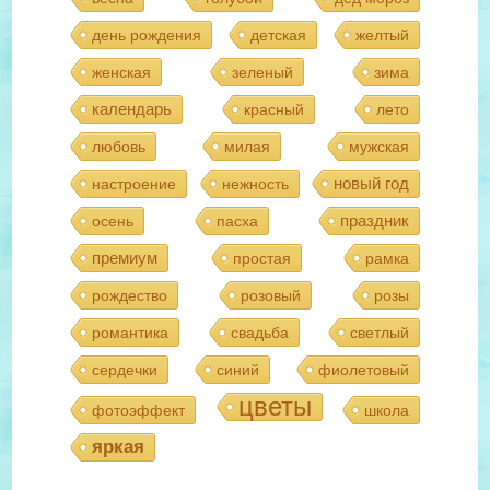
день рождения
детская
желтый
женская
зеленый
зима
календарь
красный
лето
любовь
милая
мужская
новый год
настроение
нежность
праздник
осень
пасха
премиум
простая
рамка
рождество
розовый
розы
романтика
свадьба
светлый
сердечки
синий
фиолетовый
цветы
фотоэффект
школа
яркая