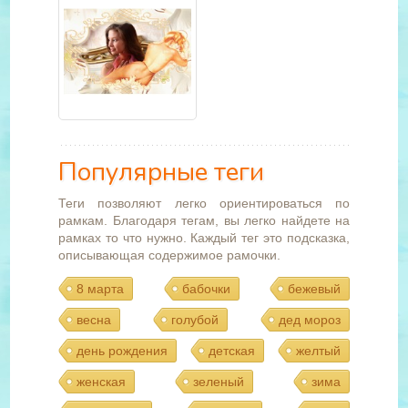
Популярные теги
Теги позволяют легко ориентироваться по
рамкам. Благодаря тегам, вы легко найдете на
рамках то что нужно. Каждый тег это подсказка,
описывающая содержимое рамочки.
8 марта
бабочки
бежевый
весна
голубой
дед мороз
день рождения
детская
желтый
женская
зеленый
зима