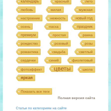
календарь
красный
лето
любовь
милая
мужская
новый год
настроение
нежность
праздник
осень
пасха
премиум
простая
рамка
рождество
розовый
розы
романтика
свадьба
светлый
сердечки
синий
фиолетовый
цветы
фотоэффект
школа
яркая
Показать все теги
Полная версия сайта
Статьи по категориям на сайте