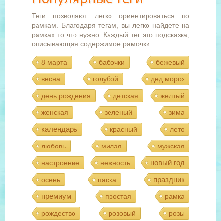
Теги позволяют легко ориентироваться по
рамкам. Благодаря тегам, вы легко найдете на
рамках то что нужно. Каждый тег это подсказка,
описывающая содержимое рамочки.
8 марта
бабочки
бежевый
весна
голубой
дед мороз
день рождения
детская
желтый
женская
зеленый
зима
календарь
красный
лето
любовь
милая
мужская
новый год
настроение
нежность
праздник
осень
пасха
премиум
простая
рамка
рождество
розовый
розы