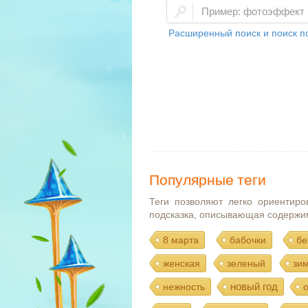
Расширенный поиск и поиск по
Популярные теги
Теги позволяют легко ориентиро
подсказка, описывающая содержи
8 марта
бабочки
бе
женская
зеленый
зи
новый год
нежность