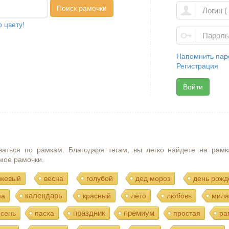
Поиск рамочки
 цвету!
Напомнить пар
Регистрация
Войти
ваться по рамкам. Благодаря тегам, вы легко найдете на рамк
мое рамочки.
жевый
весна
голубой
дед мороз
день рожд
календарь
ма
красный
лето
любовь
мила
праздник
премиум
осень
пасха
простая
ра