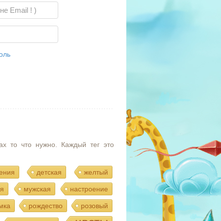
оль
ах то что нужно. Каждый тег это
ения
детская
желтый
я
мужская
настроение
мка
рождество
розовый