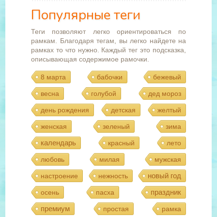
Популярные теги
Теги позволяют легко ориентироваться по
рамкам. Благодаря тегам, вы легко найдете на
рамках то что нужно. Каждый тег это подсказка,
описывающая содержимое рамочки.
8 марта
бабочки
бежевый
весна
голубой
дед мороз
день рождения
детская
желтый
женская
зеленый
зима
календарь
красный
лето
любовь
милая
мужская
новый год
настроение
нежность
праздник
осень
пасха
премиум
простая
рамка