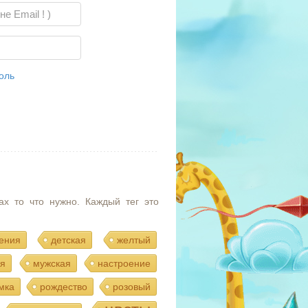
оль
ах то что нужно. Каждый тег это
ения
детская
желтый
я
мужская
настроение
мка
рождество
розовый