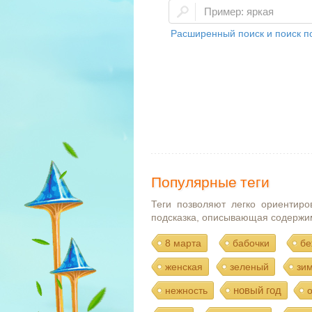
Расширенный поиск и поиск по
Популярные теги
Теги позволяют легко ориентиро
подсказка, описывающая содержи
8 марта
бабочки
бе
женская
зеленый
зи
новый год
нежность