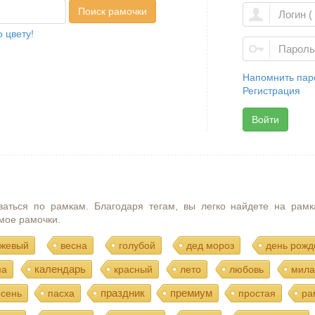
Поиск рамочки
 цвету!
Напомнить пар
Регистрация
Войти
ваться по рамкам. Благодаря тегам, вы легко найдете на рамк
мое рамочки.
жевый
весна
голубой
дед мороз
день рожд
календарь
ма
красный
лето
любовь
мила
праздник
премиум
осень
пасха
простая
ра