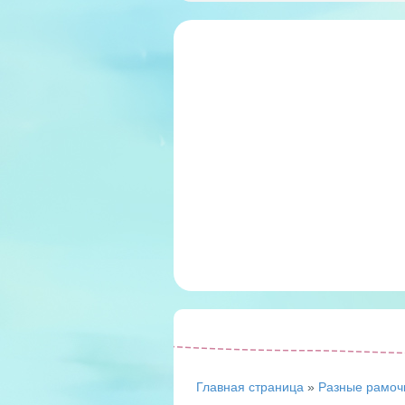
Главная страница
»
Разные рамоч