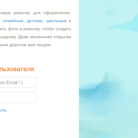
сивую рамочку для оформления.
,
семейные
,
детские
,
школьные
и
ть фото в рамочку, чтобы создать
азднику. Даже маленькая открытка
ания дорогим вам людям.
льзователя
оль