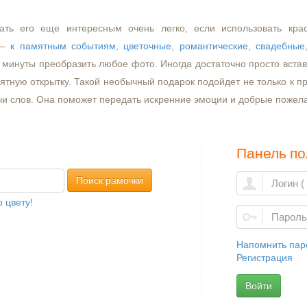
ать его еще интересным очень легко, если использовать кра
–
к памятным событиям
,
цветочные
,
романтические
,
свадебные
минуты преобразить любое фото. Иногда достаточно просто встави
ятную открытку. Такой необычный подарок подойдет не только к пр
чи слов. Она поможет передать искренние эмоции и добрые пожел
Панель по
Поиск рамочки
 цвету!
Напомнить пар
Регистрация
Войти