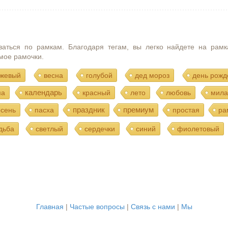
ваться по рамкам. Благодаря тегам, вы легко найдете на рамк
мое рамочки.
жевый
весна
голубой
дед мороз
день рожд
календарь
ма
красный
лето
любовь
мила
праздник
премиум
осень
пасха
простая
ра
дьба
светлый
сердечки
синий
фиолетовый
Главная
|
Частые вопросы
|
Связь с нами
|
Мы