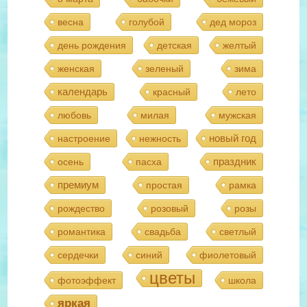
весна
голубой
дед мороз
день рождения
детская
желтый
женская
зеленый
зима
календарь
красный
лето
любовь
милая
мужская
новый год
настроение
нежность
праздник
осень
пасха
премиум
простая
рамка
рождество
розовый
розы
романтика
свадьба
светлый
сердечки
синий
фиолетовый
цветы
фотоэффект
школа
яркая