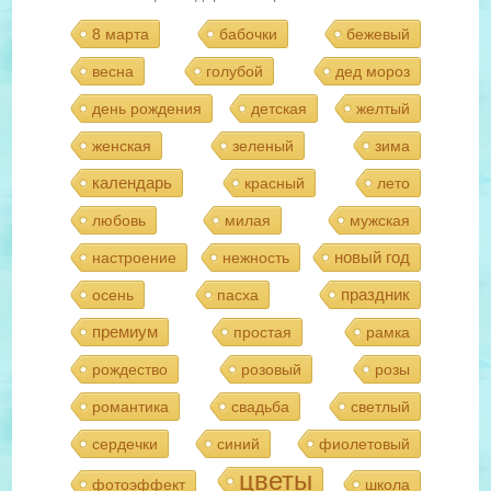
8 марта
бабочки
бежевый
весна
голубой
дед мороз
день рождения
детская
желтый
женская
зеленый
зима
календарь
красный
лето
любовь
милая
мужская
новый год
настроение
нежность
праздник
осень
пасха
премиум
простая
рамка
рождество
розовый
розы
романтика
свадьба
светлый
сердечки
синий
фиолетовый
цветы
фотоэффект
школа