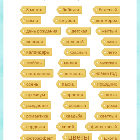
8 марта
бабочки
бежевый
весна
голубой
дед мороз
день рождения
детская
желтый
женская
зеленый
зима
календарь
красный
лето
любовь
милая
мужская
новый год
настроение
нежность
праздник
осень
пасха
премиум
простая
рамка
рождество
розовый
розы
романтика
свадьба
светлый
сердечки
синий
фиолетовый
цветы
фотоэффект
школа