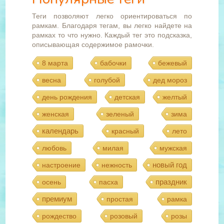
Теги позволяют легко ориентироваться по
рамкам. Благодаря тегам, вы легко найдете на
рамках то что нужно. Каждый тег это подсказка,
описывающая содержимое рамочки.
8 марта
бабочки
бежевый
весна
голубой
дед мороз
день рождения
детская
желтый
женская
зеленый
зима
календарь
красный
лето
любовь
милая
мужская
новый год
настроение
нежность
праздник
осень
пасха
премиум
простая
рамка
рождество
розовый
розы