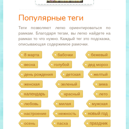
Популярные теги
Теги позволяют легко ориентироваться по
рамкам. Благодаря тегам, вы легко найдете на
рамках то что нужно. Каждый тег это подсказка,
описывающая содержимое рамочки.
8 марта
бабочки
бежевый
весна
голубой
дед мороз
день рождения
детская
желтый
женская
зеленый
зима
календарь
красный
лето
любовь
милая
мужская
новый год
настроение
нежность
праздник
осень
пасха