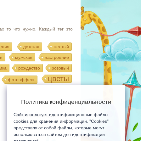
ах то что нужно. Каждый тег это
ения
детская
желтый
я
мужская
настроение
мка
рождество
розовый
цветы
фотоэффект
Политика конфиденциальности
Сайт использует идентификационные файлы
Мобильная версия сайта
cookies для хранения информации. "Cookies"
представляют собой файлы, которые могут
использоваться сайтом для идентификации