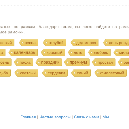
ваться по рамкам. Благодаря тегам, вы легко найдете на рамк
мое рамочки.
жевый
весна
голубой
дед мороз
день рожд
календарь
ма
красный
лето
любовь
мила
праздник
премиум
осень
пасха
простая
ра
дьба
светлый
сердечки
синий
фиолетовый
Главная
|
Частые вопросы
|
Связь с нами
|
Мы