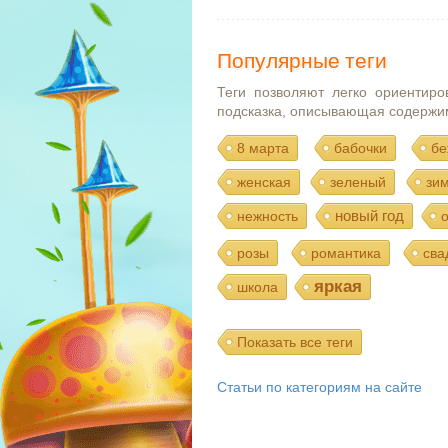
Популярные теги
Теги позволяют легко ориентиро
подсказка, описывающая содержи
8 марта
бабочки
бе
женская
зеленый
зи
новый год
нежность
розы
романтика
сва
яркая
школа
Показать все теги
Статьи по категориям на сайте