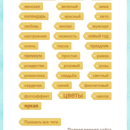
женская
зеленый
зима
календарь
красный
лето
любовь
милая
мужская
новый год
настроение
нежность
праздник
осень
пасха
премиум
простая
рамка
рождество
розовый
розы
романтика
свадьба
светлый
сердечки
синий
фиолетовый
цветы
фотоэффект
школа
яркая
Показать все теги
Полная версия сайта