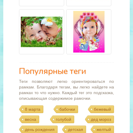
Популярные теги
Теги позволяют легко ориентироваться по
рамкам. Благодаря тегам, вы легко найдете на
рамках то что нужно. Каждый тег это подсказка,
описывающая содержимое рамочки.
8 марта
бабочки
бежевый
весна
голубой
дед мороз
день рождения
детская
желтый