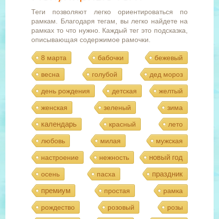
Теги позволяют легко ориентироваться по
рамкам. Благодаря тегам, вы легко найдете на
рамках то что нужно. Каждый тег это подсказка,
описывающая содержимое рамочки.
8 марта
бабочки
бежевый
весна
голубой
дед мороз
день рождения
детская
желтый
женская
зеленый
зима
календарь
красный
лето
любовь
милая
мужская
новый год
настроение
нежность
праздник
осень
пасха
премиум
простая
рамка
рождество
розовый
розы