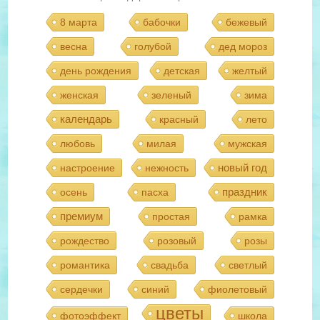
8 марта
бабочки
бежевый
весна
голубой
дед мороз
день рождения
детская
желтый
женская
зеленый
зима
календарь
красный
лето
любовь
милая
мужская
новый год
настроение
нежность
праздник
осень
пасха
премиум
простая
рамка
рождество
розовый
розы
романтика
свадьба
светлый
сердечки
синий
фиолетовый
цветы
фотоэффект
школа