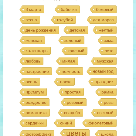
8 марта
бабочки
бежевый
весна
голубой
дед мороз
день рождения
детская
желтый
женская
зеленый
зима
календарь
красный
лето
любовь
милая
мужская
новый год
настроение
нежность
праздник
осень
пасха
премиум
простая
рамка
рождество
розовый
розы
романтика
свадьба
светлый
сердечки
синий
фиолетовый
цветы
фотоэффект
школа