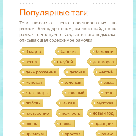
Популярные теги
Теги позволяют легко ориентироваться по
рамкам. Благодаря тегам, вы легко найдете на
рамках то что нужно. Каждый тег это подсказка,
описывающая содержимое рамочки.
8 марта
бабочки
бежевый
весна
голубой
дед мороз
день рождения
детская
желтый
женская
зеленый
зима
календарь
красный
лето
любовь
милая
мужская
новый год
настроение
нежность
праздник
осень
пасха
премиум
простая
рамка