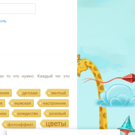
оль
ах то что нужно. Каждый тег это
ения
детская
желтый
я
мужская
настроение
мка
рождество
розовый
цветы
фотоэффект