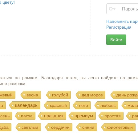
 цвету!
Напомнить пар
Регистрация
Войти
ваться по рамкам. Благодаря тегам, вы легко найдете на рамк
мое рамочки.
жевый
весна
голубой
дед мороз
день рожд
календарь
ма
красный
лето
любовь
мила
праздник
премиум
осень
пасха
простая
ра
дьба
светлый
сердечки
синий
фиолетовый