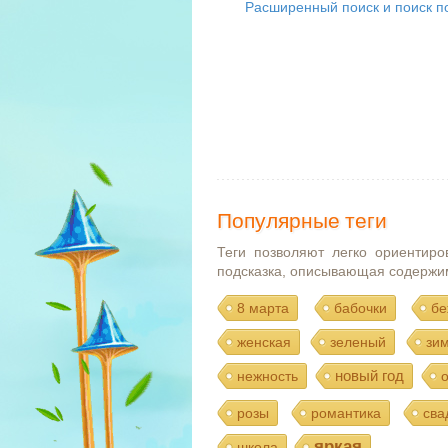
Расширенный поиск и поиск по
Популярные теги
Теги позволяют легко ориентиро
подсказка, описывающая содержи
8 марта
бабочки
бе
женская
зеленый
зи
новый год
нежность
розы
романтика
сва
яркая
школа