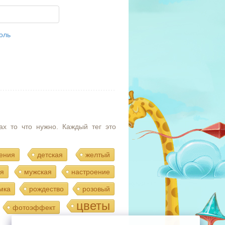
оль
ах то что нужно. Каждый тег это
ения
детская
желтый
я
мужская
настроение
мка
рождество
розовый
цветы
фотоэффект