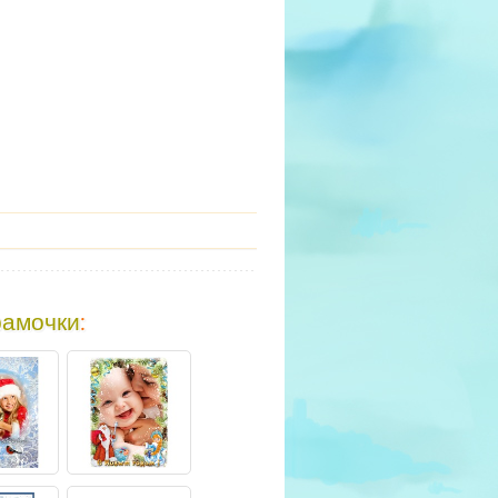
рамочки
: