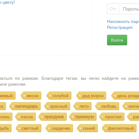
 цвету!
Напомнить пар
Регистрация
Войти
ваться по рамкам. Благодаря тегам, вы легко найдете на рамк
мое рамочки.
жевый
весна
голубой
дед мороз
день рожд
календарь
ма
красный
лето
любовь
мила
праздник
премиум
осень
пасха
простая
ра
дьба
светлый
сердечки
синий
фиолетовый