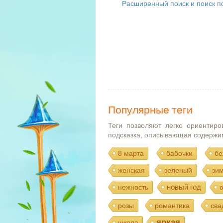
Расширенный поиск и поиск по
Популярные теги
Теги позволяют легко ориентиро
подсказка, описывающая содержи
8 марта
бабочки
бе
женская
зеленый
зи
новый год
нежность
розы
романтика
сва
яркая
школа