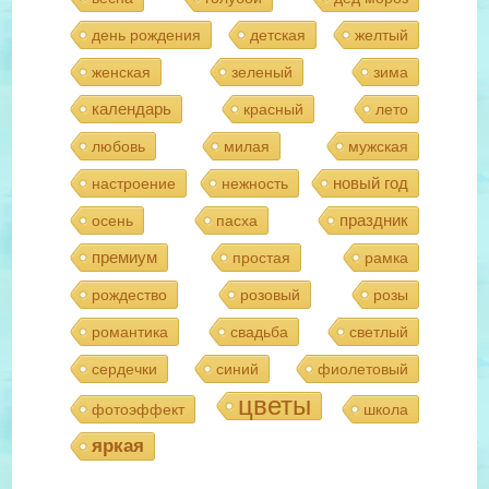
день рождения
детская
желтый
женская
зеленый
зима
календарь
красный
лето
любовь
милая
мужская
новый год
настроение
нежность
праздник
осень
пасха
премиум
простая
рамка
рождество
розовый
розы
романтика
свадьба
светлый
сердечки
синий
фиолетовый
цветы
фотоэффект
школа
яркая