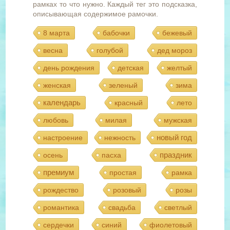
рамках то что нужно. Каждый тег это подсказка,
описывающая содержимое рамочки.
8 марта
бабочки
бежевый
весна
голубой
дед мороз
день рождения
детская
желтый
женская
зеленый
зима
календарь
красный
лето
любовь
милая
мужская
новый год
настроение
нежность
праздник
осень
пасха
премиум
простая
рамка
рождество
розовый
розы
романтика
свадьба
светлый
сердечки
синий
фиолетовый