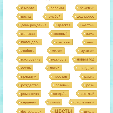
8 марта
бабочки
бежевый
весна
голубой
дед мороз
день рождения
детская
желтый
женская
зеленый
зима
календарь
красный
лето
любовь
милая
мужская
новый год
настроение
нежность
праздник
осень
пасха
премиум
простая
рамка
рождество
розовый
розы
романтика
свадьба
светлый
сердечки
синий
фиолетовый
цветы
фотоэффект
школа