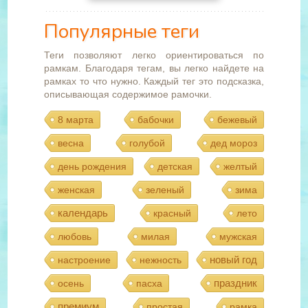
Популярные теги
Теги позволяют легко ориентироваться по
рамкам. Благодаря тегам, вы легко найдете на
рамках то что нужно. Каждый тег это подсказка,
описывающая содержимое рамочки.
8 марта
бабочки
бежевый
весна
голубой
дед мороз
день рождения
детская
желтый
женская
зеленый
зима
календарь
красный
лето
любовь
милая
мужская
новый год
настроение
нежность
праздник
осень
пасха
премиум
простая
рамка