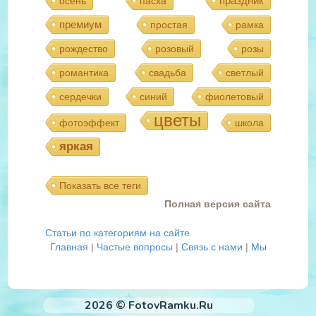
праздник
осень
пасха
премиум
простая
рамка
рождество
розовый
розы
романтика
свадьба
светлый
сердечки
синий
фиолетовый
цветы
фотоэффект
школа
яркая
Показать все теги
Полная версия сайта
Статьи по категориям на сайте
Главная
|
Частые вопросы
|
Связь с нами
|
Мы
2026 © FotovRamku.Ru