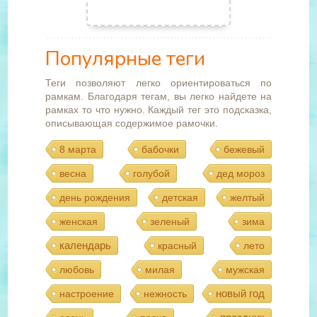
Популярные теги
Теги позволяют легко ориентироваться по
рамкам. Благодаря тегам, вы легко найдете на
рамках то что нужно. Каждый тег это подсказка,
описывающая содержимое рамочки.
8 марта
бабочки
бежевый
весна
голубой
дед мороз
день рождения
детская
желтый
женская
зеленый
зима
календарь
красный
лето
любовь
милая
мужская
новый год
настроение
нежность