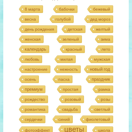
8 марта
бабочки
бежевый
весна
голубой
дед мороз
день рождения
детская
желтый
женская
зеленый
зима
календарь
красный
лето
любовь
милая
мужская
новый год
настроение
нежность
праздник
осень
пасха
премиум
простая
рамка
рождество
розовый
розы
романтика
свадьба
светлый
сердечки
синий
фиолетовый
цветы
фотоэффект
школа