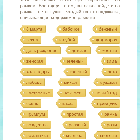
рамкам. Благодаря тегам, вы легко найдете на
рамках то что нужно. Каждый тег это подсказка,
описывающая содержимое рамочки.
8 марта
бабочки
бежевый
весна
голубой
дед мороз
день рождения
детская
желтый
женская
зеленый
зима
календарь
красный
лето
любовь
милая
мужская
новый год
настроение
нежность
праздник
осень
пасха
премиум
простая
рамка
рождество
розовый
розы
романтика
свадьба
светлый