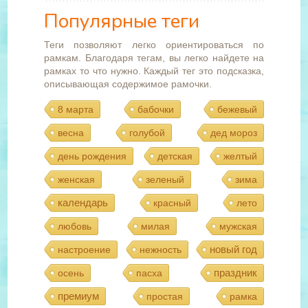
Популярные теги
Теги позволяют легко ориентироваться по
рамкам. Благодаря тегам, вы легко найдете на
рамках то что нужно. Каждый тег это подсказка,
описывающая содержимое рамочки.
8 марта
бабочки
бежевый
весна
голубой
дед мороз
день рождения
детская
желтый
женская
зеленый
зима
календарь
красный
лето
любовь
милая
мужская
новый год
настроение
нежность
праздник
осень
пасха
премиум
простая
рамка