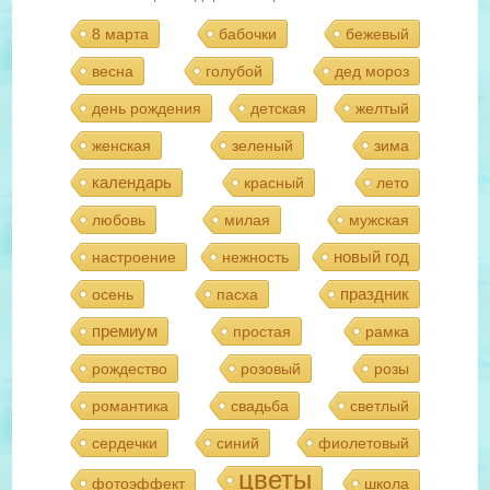
8 марта
бабочки
бежевый
весна
голубой
дед мороз
день рождения
детская
желтый
женская
зеленый
зима
календарь
красный
лето
любовь
милая
мужская
новый год
настроение
нежность
праздник
осень
пасха
премиум
простая
рамка
рождество
розовый
розы
романтика
свадьба
светлый
сердечки
синий
фиолетовый
цветы
фотоэффект
школа