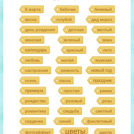
8 марта
бабочки
бежевый
весна
голубой
дед мороз
день рождения
детская
желтый
женская
зеленый
зима
календарь
красный
лето
любовь
милая
мужская
новый год
настроение
нежность
праздник
осень
пасха
премиум
простая
рамка
рождество
розовый
розы
романтика
свадьба
светлый
сердечки
синий
фиолетовый
цветы
фотоэффект
школа