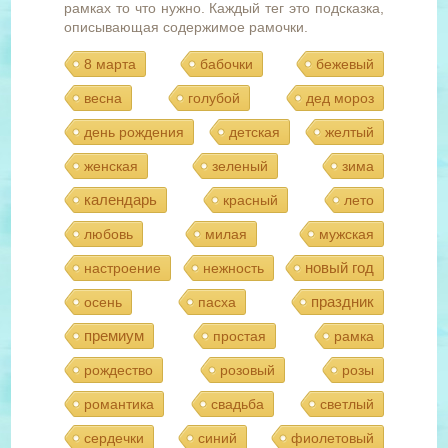
рамках то что нужно. Каждый тег это подсказка,
описывающая содержимое рамочки.
8 марта
бабочки
бежевый
весна
голубой
дед мороз
день рождения
детская
желтый
женская
зеленый
зима
календарь
красный
лето
любовь
милая
мужская
новый год
настроение
нежность
праздник
осень
пасха
премиум
простая
рамка
рождество
розовый
розы
романтика
свадьба
светлый
сердечки
синий
фиолетовый