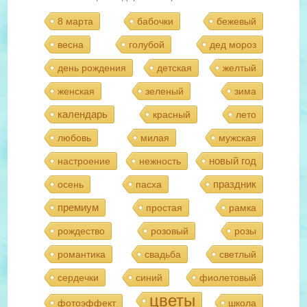
8 марта
бабочки
бежевый
весна
голубой
дед мороз
день рождения
детская
желтый
женская
зеленый
зима
календарь
красный
лето
любовь
милая
мужская
новый год
настроение
нежность
праздник
осень
пасха
премиум
простая
рамка
рождество
розовый
розы
романтика
свадьба
светлый
сердечки
синий
фиолетовый
цветы
фотоэффект
школа