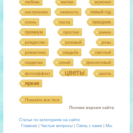
любовь
милая
мужская
новый год
настроение
нежность
праздник
осень
пасха
премиум
простая
рамка
рождество
розовый
розы
романтика
свадьба
светлый
сердечки
синий
фиолетовый
цветы
фотоэффект
школа
яркая
Показать все теги
Полная версия сайта
Статьи по категориям на сайте
Главная
|
Частые вопросы
|
Связь с нами
|
Мы