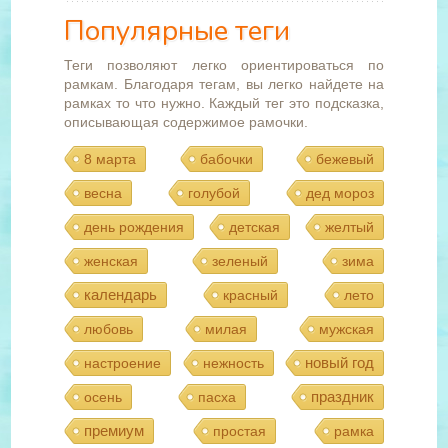
Популярные теги
Теги позволяют легко ориентироваться по
рамкам. Благодаря тегам, вы легко найдете на
рамках то что нужно. Каждый тег это подсказка,
описывающая содержимое рамочки.
8 марта
бабочки
бежевый
весна
голубой
дед мороз
день рождения
детская
желтый
женская
зеленый
зима
календарь
красный
лето
любовь
милая
мужская
новый год
настроение
нежность
праздник
осень
пасха
премиум
простая
рамка