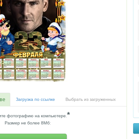
тве
Загрузка по ссылке
Выбрать из загруженных
*
те фотографию на компьютере.
Размер не более 8Мб: