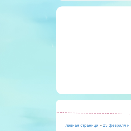
Главная страница
»
23 февраля и