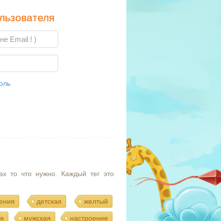
льзователя
оль
ах то что нужно. Каждый тег это
ения
детская
желтый
я
мужская
настроение