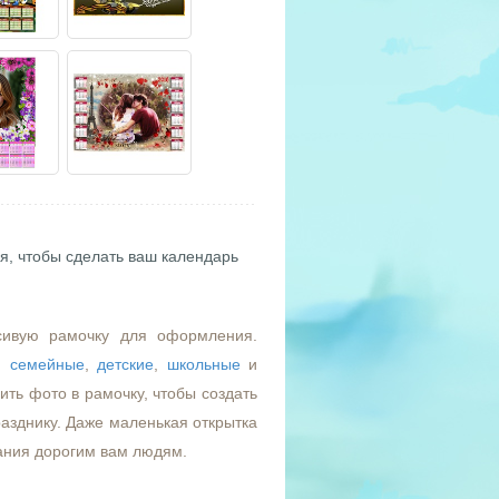
я, чтобы сделать ваш календарь
сивую рамочку для оформления.
,
семейные
,
детские
,
школьные
и
ть фото в рамочку, чтобы создать
азднику. Даже маленькая открытка
ания дорогим вам людям.