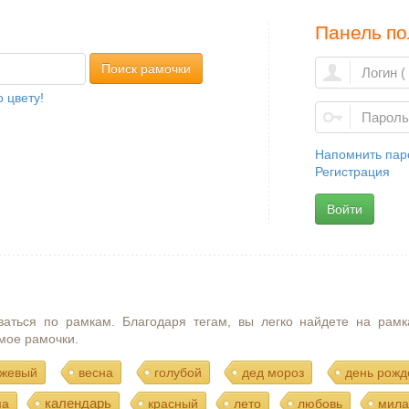
Панель по
Поиск рамочки
 цвету!
Напомнить пар
Регистрация
Войти
ваться по рамкам. Благодаря тегам, вы легко найдете на рамк
мое рамочки.
жевый
весна
голубой
дед мороз
день рожд
календарь
ма
красный
лето
любовь
мила