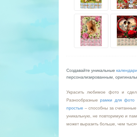
Создавайте уникальные
календари
персонализированным, оригиналь
Украсить любимое фото и сдел
Разнообразные
рамки для фото
простые
– способны за считанные 
уникальную, не повторимую и пам
может выразить больше, чем тыся