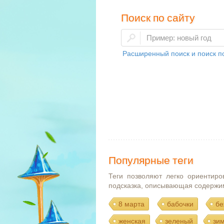
Поиск по сайту
Расширенный поиск и поиск по
Популярные теги
Теги позволяют легко ориентиро
подсказка, описывающая содержи
8 марта
бабочки
бе
женская
зеленый
зи