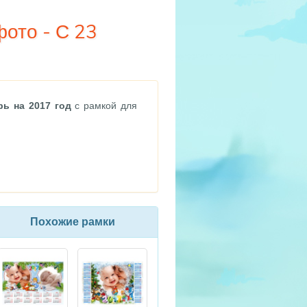
фото - С 23
ь на 2017 год
с рамкой для
Похожие рамки