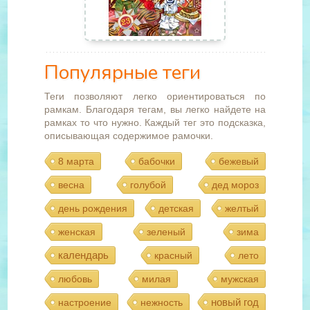
Популярные теги
Теги позволяют легко ориентироваться по
рамкам. Благодаря тегам, вы легко найдете на
рамках то что нужно. Каждый тег это подсказка,
описывающая содержимое рамочки.
8 марта
бабочки
бежевый
весна
голубой
дед мороз
день рождения
детская
желтый
женская
зеленый
зима
календарь
красный
лето
любовь
милая
мужская
новый год
настроение
нежность