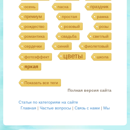
праздник
осень
пасха
премиум
простая
рамка
рождество
розовый
розы
романтика
свадьба
светлый
сердечки
синий
фиолетовый
цветы
фотоэффект
школа
яркая
Показать все теги
Полная версия сайта
Статьи по категориям на сайте
Главная
|
Частые вопросы
|
Связь с нами
|
Мы