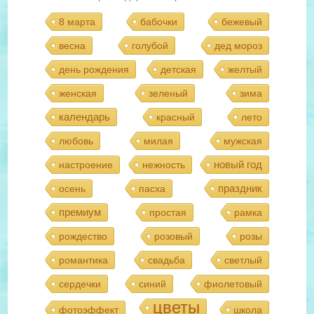
8 марта
бабочки
бежевый
весна
голубой
дед мороз
день рождения
детская
желтый
женская
зеленый
зима
календарь
красный
лето
любовь
милая
мужская
новый год
настроение
нежность
праздник
осень
пасха
премиум
простая
рамка
рождество
розовый
розы
романтика
свадьба
светлый
сердечки
синий
фиолетовый
цветы
фотоэффект
школа