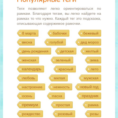
Теги позволяют легко ориентироваться по
рамкам. Благодаря тегам, вы легко найдете на
рамках то что нужно. Каждый тег это подсказка,
описывающая содержимое рамочки.
8 марта
бабочки
бежевый
весна
голубой
дед мороз
день рождения
детская
желтый
женская
зеленый
зима
календарь
красный
лето
любовь
милая
мужская
новый год
настроение
нежность
праздник
осень
пасха
премиум
простая
рамка
рождество
розовый
розы