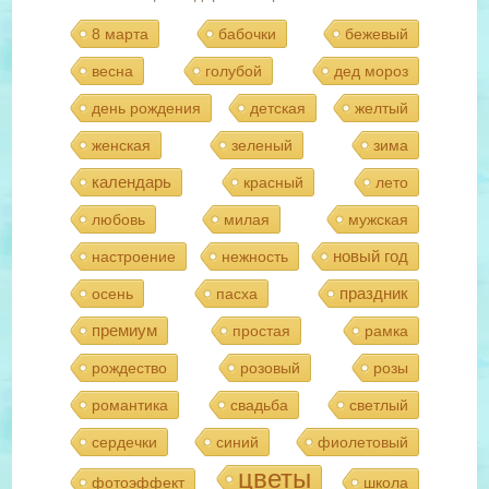
8 марта
бабочки
бежевый
весна
голубой
дед мороз
день рождения
детская
желтый
женская
зеленый
зима
календарь
красный
лето
любовь
милая
мужская
новый год
настроение
нежность
праздник
осень
пасха
премиум
простая
рамка
рождество
розовый
розы
романтика
свадьба
светлый
сердечки
синий
фиолетовый
цветы
фотоэффект
школа