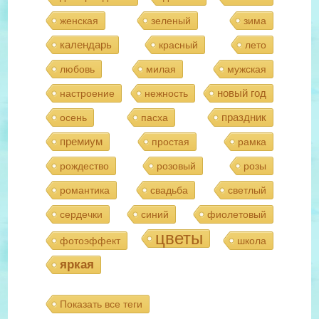
женская
зеленый
зима
календарь
красный
лето
любовь
милая
мужская
новый год
настроение
нежность
праздник
осень
пасха
премиум
простая
рамка
рождество
розовый
розы
романтика
свадьба
светлый
сердечки
синий
фиолетовый
цветы
фотоэффект
школа
яркая
Показать все теги