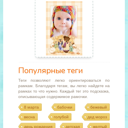
Популярные теги
Теги позволяют легко ориентироваться по
рамкам. Благодаря тегам, вы легко найдете на
рамках то что нужно. Каждый тег это подсказка,
описывающая содержимое рамочки.
8 марта
бабочки
бежевый
весна
голубой
дед мороз
день рождения
детская
желтый