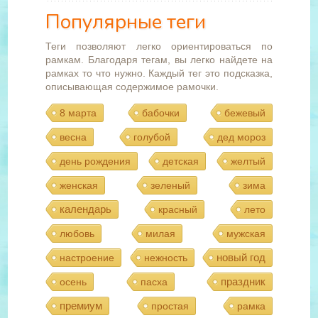
Популярные теги
Теги позволяют легко ориентироваться по
рамкам. Благодаря тегам, вы легко найдете на
рамках то что нужно. Каждый тег это подсказка,
описывающая содержимое рамочки.
8 марта
бабочки
бежевый
весна
голубой
дед мороз
день рождения
детская
желтый
женская
зеленый
зима
календарь
красный
лето
любовь
милая
мужская
новый год
настроение
нежность
праздник
осень
пасха
премиум
простая
рамка