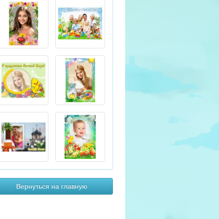
Вернуться на главную