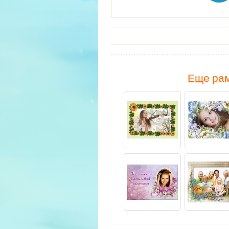
Еще рам