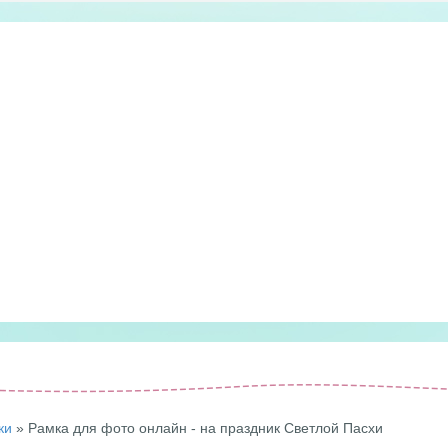
ки
» Рамка для фото онлайн - на праздник Светлой Пасхи