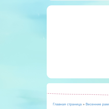
Главная страница
»
Весенние рам