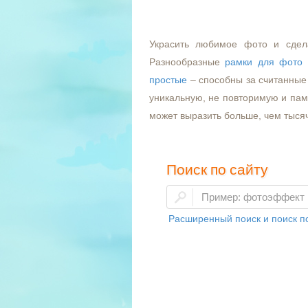
Украсить любимое фото и сдел
Разнообразные
рамки для фото
простые
– способны за считанные 
уникальную, не повторимую и пам
может выразить больше, чем тыся
Поиск по сайту
Расширенный поиск и поиск по