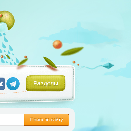
Разделы
Поиск по сайту