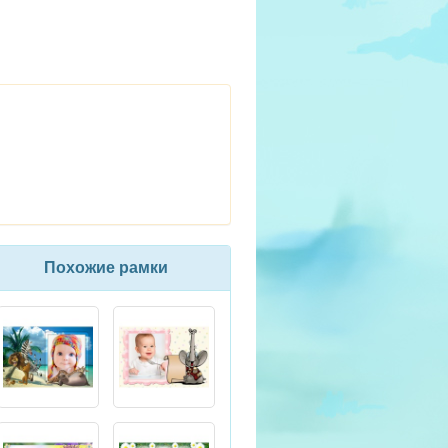
Похожие рамки