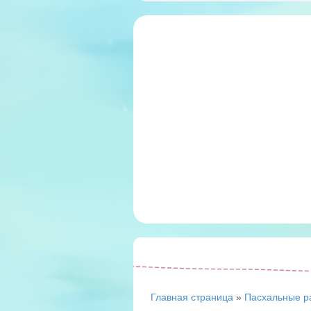
Главная страница
»
Пасхальные р