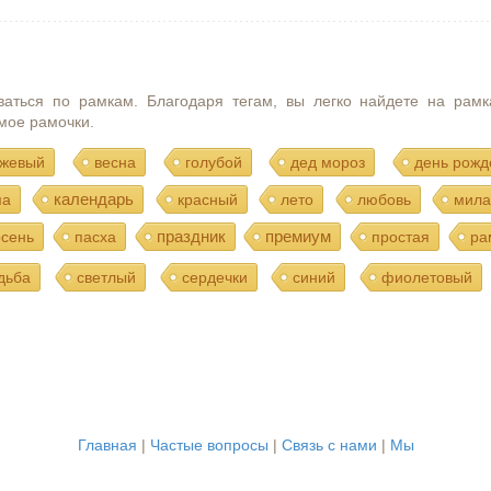
ваться по рамкам. Благодаря тегам, вы легко найдете на рамк
мое рамочки.
жевый
весна
голубой
дед мороз
день рожд
календарь
ма
красный
лето
любовь
мила
праздник
премиум
осень
пасха
простая
ра
дьба
светлый
сердечки
синий
фиолетовый
Главная
|
Частые вопросы
|
Связь с нами
|
Мы