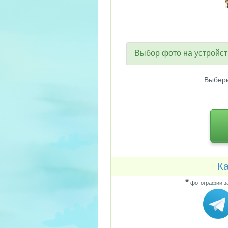
Выбор фото на устройс
Выбери
Ка
*
фотографии за