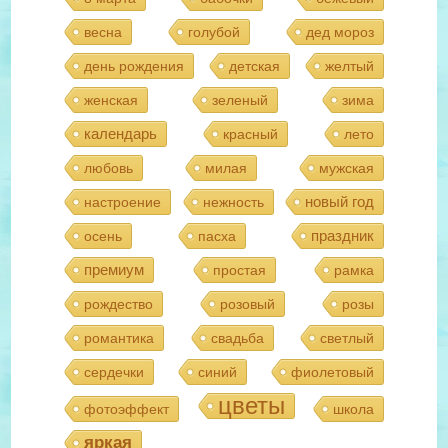
весна
голубой
дед мороз
день рождения
детская
желтый
женская
зеленый
зима
календарь
красный
лето
любовь
милая
мужская
новый год
настроение
нежность
праздник
осень
пасха
премиум
простая
рамка
рождество
розовый
розы
романтика
свадьба
светлый
сердечки
синий
фиолетовый
цветы
фотоэффект
школа
яркая