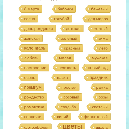
8 марта
бабочки
бежевый
весна
голубой
дед мороз
день рождения
детская
желтый
женская
зеленый
зима
календарь
красный
лето
любовь
милая
мужская
новый год
настроение
нежность
праздник
осень
пасха
премиум
простая
рамка
рождество
розовый
розы
романтика
свадьба
светлый
сердечки
синий
фиолетовый
цветы
фотоэффект
школа