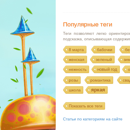
Популярные теги
Теги позволяют легко ориентиро
подсказка, описывающая содержи
8 марта
бабочки
бе
женская
зеленый
зи
новый год
нежность
розы
романтика
сва
яркая
школа
Показать все теги
Статьи по категориям на сайте