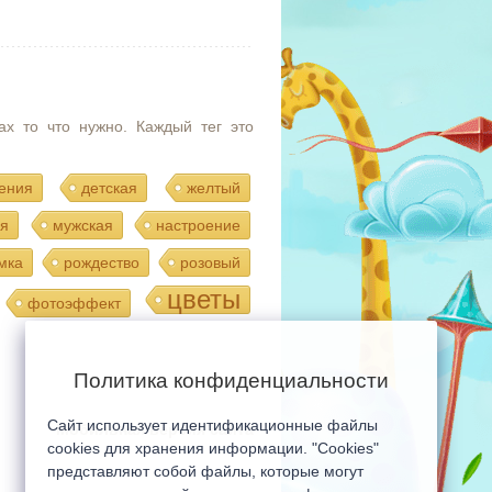
ах то что нужно. Каждый тег это
ения
детская
желтый
я
мужская
настроение
мка
рождество
розовый
цветы
фотоэффект
Политика конфиденциальности
Сайт использует идентификационные файлы
Мобильная версия сайта
cookies для хранения информации. "Cookies"
представляют собой файлы, которые могут